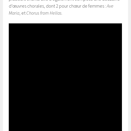
d’œuvres chorales, dont 2 pour chœur de femmes :
Ave
Maria
, et
Chorus from Hellas
.