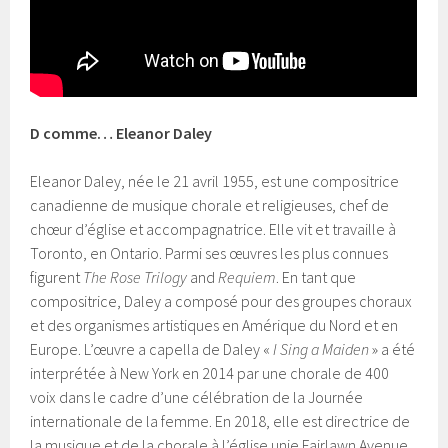
D comme… Eleanor Daley
Eleanor Daley, née le 21 avril 1955, est une compositrice
canadienne de musique chorale et religieuses, chef de
chœur d’église et accompagnatrice. Elle vit et travaille à
Toronto, en Ontario. Parmi ses œuvres les plus connues
figurent
The Rose Trilogy
and
Requiem
. En tant que
compositrice, Daley a composé pour des groupes choraux
et des organismes artistiques en Amérique du Nord et en
Europe. L’œuvre a capella de Daley «
I Sing a Maiden
» a été
interprétée à New York en 2014 par une chorale de 400
voix dans le cadre d’une célébration de la Journée
internationale de la femme. En 2018, elle est directrice de
la musique et de la chorale à l’église unie Fairlawn Avenue