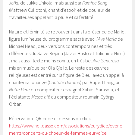
Joiku
de Jukka Linkola, mais aussi par
Famine Song
(Matthew Culloton), chant d’espoir et de douleur de
travailleuses appelant la pluie et sa fertilité.
Nature et féminité se retrouvent dans la présence de Marie,
figure lumineuse du programme sacré avec l’
Ave Maria
de
Michaël Head, deux versions contemporaines et très
différentes du Salve Regina (Javier Busto et Tokuhide Niimi)
, mais aussi, texte moins connu, un très bel
Ave Generosa
mis en musique par Ola Gjeilo. Le reste des œuvres
religieuses est centré sur la figure de Dieu, avec un appel à
chanter sa louange (
Cantate Domino
) par Rupert Lang, un
Notre Père
du compositeur espagnol Xabier Sarasola, et
l’éclatante
Messe n°6
du compositeur roumain György
Orban.
Réservation : QR code ci-dessous ou click
https://www.helloasso.com/associations/eurydice/evene
ments/concerts-du-choeur-de-femmes-eurydice