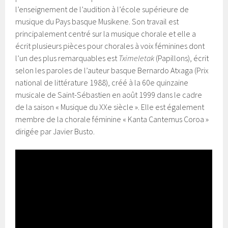
l’enseignement de l’audition à l’école supérieure de
musique du Pays basque Musikene. Son travail est
principalement centré sur la musique chorale et elle a
écrit plusieurs pièces pour chorales à voix féminines dont
l’un des plus remarquables est
Tximeletak
(Papillons), écrit
selon les paroles de l’auteur basque Bernardo Atxaga (Prix
national de littérature 1988), créé à la 60e quinzaine
musicale de Saint-Sébastien en août 1999 dans le cadre
de la saison « Musique du XXe siècle ». Elle est également
membre de la chorale féminine « Kanta Cantemus Coroa »
dirigée par Javier Busto.