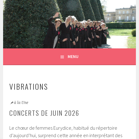
Aller
au
EURYDICE
contenu
CHOEUR DE FEMMES
principal
MENU
VIBRATIONS
à la Une
CONCERTS DE JUIN 2026
Le chœur de femmes Eurydice, habitué du répertoire
d’aujourd’hui, surprend cette année en interprétant des