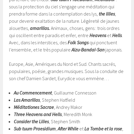
sous la protection du ciel s’engage une méditation qui
prendra forme dans la contemplation des lys,
the lilies
,
pour devenir exaltation de la nature. Légèreté de jaunes
alouettes,
amarillas.
Animaux, choses, gens : trois ordres
qui oscillent entre paradis et enfer, entre
Heavens
et
Hells
.
Avec, dans les interstices, des
Folk Songs
qui ponctuent
l’ensemble, et le très populaire
Aizu-Bandai-San
japonais.
Europe, Asie, Amériques du Nord et Sud. Chants sacrés,
populaires, poésie, grandes musiques. Sous la conduite de
son chef Damien Sardet, Eurydice vous emmène…
Au Commencement
, Guillaume Connesson
Las Amarillas
, Stephen Hatfield
Méditationes Sacrae
, Andrey Makor
Three Heavens and Hells
, Meredith Monk
Consider the Lilies
, Stephen Smith
Sub tuum Praesidium
,
After While
et
La Tombe et la rose
,