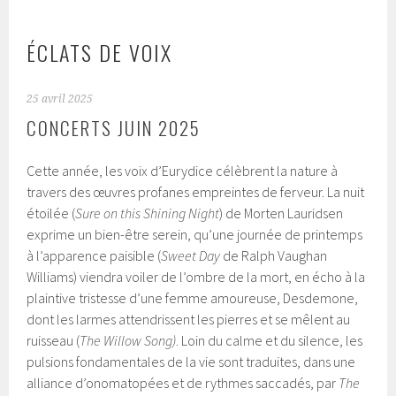
ÉCLATS DE VOIX
25 avril 2025
CONCERTS JUIN 2025
Cette année, les voix d’Eurydice célèbrent la nature à
travers des œuvres profanes empreintes de ferveur. La nuit
étoilée (
Sure on this Shining Night
) de Morten Lauridsen
exprime un bien-être serein, qu’une journée de printemps
à l’apparence paisible (
Sweet Day
de Ralph Vaughan
Williams) viendra voiler de l’ombre de la mort, en écho à la
plaintive tristesse d’une femme amoureuse, Desdemone,
dont les larmes attendrissent les pierres et se mêlent au
ruisseau (
The Willow Song)
. Loin du calme et du silence, les
pulsions fondamentales de la vie sont traduites, dans une
alliance d’onomatopées et de rythmes saccadés, par
The